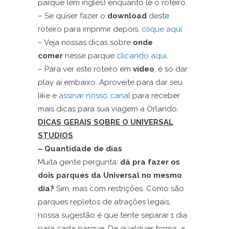
parque (em inglês) enquanto lê o roteiro.
– Se quiser fazer o
download
deste
roteiro para imprimir depois,
clique aqui
.
– Veja nossas dicas sobre
onde
comer
nesse parque
clicando aqui
.
– Para ver este roteiro em
vídeo
, é só dar
play aí embaixo. Aproveite para dar seu
like e
assinar nosso canal
para receber
mais dicas para sua viagem a Orlando.
DICAS GERAIS SOBRE O UNIVERSAL
STUDIOS
– Quantidade de dias
Muita gente pergunta:
dá pra fazer os
dois parques da Universal no mesmo
dia?
Sim, mas com restrições. Como são
parques repletos de atrações legais,
nossa sugestão é que tente separar 1 dia
para cada parque. De qualquer forma, a