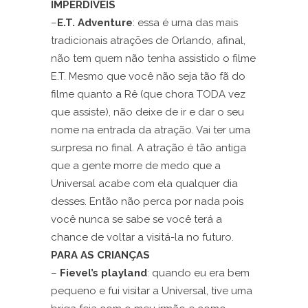
IMPERDÍVEIS
–
E.T. Adventure
: essa é uma das mais
tradicionais atrações de Orlando, afinal,
não tem quem não tenha assistido o filme
E.T. Mesmo que você não seja tão fã do
filme quanto a Rê (que chora TODA vez
que assiste), não deixe de ir e dar o seu
nome na entrada da atração. Vai ter uma
surpresa no final. A atração é tão antiga
que a gente morre de medo que a
Universal acabe com ela qualquer dia
desses. Então não perca por nada pois
você nunca se sabe se você terá a
chance de voltar a visitá-la no futuro.
PARA AS CRIANÇAS
–
Fievel’s playland
: quando eu era bem
pequeno e fui visitar a Universal, tive uma