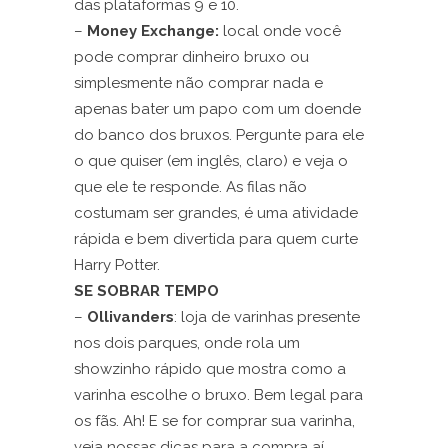
das plataformas 9 e 10.
–
Money Exchange:
local onde você
pode comprar dinheiro bruxo ou
simplesmente não comprar nada e
apenas bater um papo com um doende
do banco dos bruxos. Pergunte para ele
o que quiser (em inglês, claro) e veja o
que ele te responde. As filas não
costumam ser grandes, é uma atividade
rápida e bem divertida para quem curte
Harry Potter.
SE SOBRAR TEMPO
–
Ollivanders
: loja de varinhas presente
nos dois parques, onde rola um
showzinho rápido que mostra como a
varinha escolhe o bruxo. Bem legal para
os fãs. Ah! E se for comprar sua varinha,
veja nossas dicas para a compra aí