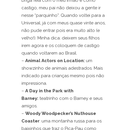
briga feia com o meu irmão e como
castigo, meu pai não deixou a gente ir
nesse “parquinho”. Quando voltei para a
Universal, já com meus quase vinte anos,
não pude entrar pois era muito alto (e
velho!). Minha dica: deixem seus filhos
irem agora e os coloquem de castigo
quando voltarem ao Brasil.
–
Animal Actors on Location:
um
showzinho de animais adestrados. Mais
indicado para crianças mesmo pois não
impressiona.
–
A Day in the Park with
Barney:
teatrinho com o Barney e seus
amigos.
–
Woody Woodpecker’s Nuthouse
Coaster
: uma montanha russa para os
baixinhos que traz o Pica-Pau como